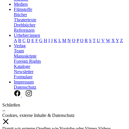
Medien
Filmstoffe
Bücher
Theatertexte
Drehbücher
Referenzen
Urheber:innen
A
B
C
D
E
F
G
H
I
J
K
L
M
N
O
P
Q
R
S
T
U
V
W
X
Y
Z
Verlag
Team
Manuskripte
Foreign Rights
Kataloge
Newsletter
Formulare
Impressum
Datenschutz
Schließen
--
Cookies, externe Inhalte & Datenschutz
Damit wir externe Quellen wie Youtube oder Vimeo Videos