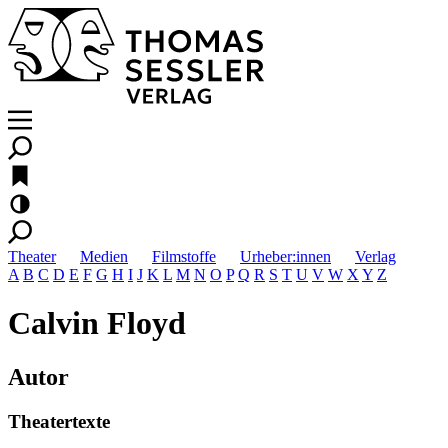
Theater
Medien
Filmstoffe
Urheber:innen
Verlag
A
B
C
D
E
F
G
H
I
J
K
L
M
N
O
P
Q
R
S
T
U
V
W
X
Y
Z
Calvin Floyd
Autor
Theatertexte