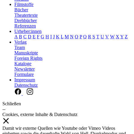
Filmstoffe
Bücher
Theatertexte
Drehbücher
Referenzen
Urheber:innen
A
B
C
D
E
F
G
H
I
J
K
L
M
N
O
P
Q
R
S
T
U
V
W
X
Y
Z
Verlag
Team
Manuskripte
Foreign Rights
Kataloge
Newsletter
Formulare
Impressum
Datenschutz
Schließen
--
Cookies, externe Inhalte & Datenschutz
Damit wir externe Quellen wie Youtube oder Vimeo Videos
einbetten sowie die dauerhafte Wahl von Hell-/Dunkelmodus und