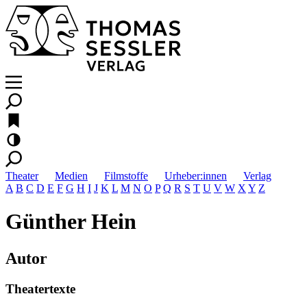
Theater
Medien
Filmstoffe
Urheber:innen
Verlag
A
B
C
D
E
F
G
H
I
J
K
L
M
N
O
P
Q
R
S
T
U
V
W
X
Y
Z
Günther Hein
Autor
Theatertexte