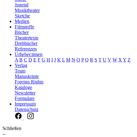
Jugend
Musiktheater
Sketche
Medien
Filmstoffe
Bücher
Theatertexte
Drehbücher
Referenzen
Urheber:innen
A
B
C
D
E
F
G
H
I
J
K
L
M
N
O
P
Q
R
S
T
U
V
W
X
Y
Z
Verlag
Team
Manuskripte
Foreign Rights
Kataloge
Newsletter
Formulare
Impressum
Datenschutz
Schließen
--