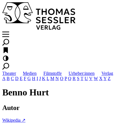
Theater
Medien
Filmstoffe
Urheber:innen
Verlag
A
B
C
D
E
F
G
H
I
J
K
L
M
N
O
P
Q
R
S
T
U
V
W
X
Y
Z
Benno Hurt
Autor
Wikipedia ↗