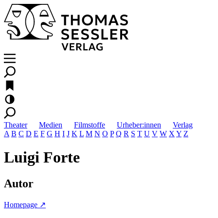
Theater
Medien
Filmstoffe
Urheber:innen
Verlag
A
B
C
D
E
F
G
H
I
J
K
L
M
N
O
P
Q
R
S
T
U
V
W
X
Y
Z
Luigi Forte
Autor
Homepage ↗