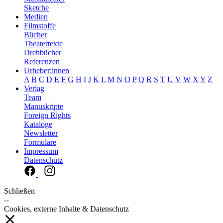
Sketche
Medien
Filmstoffe
Bücher
Theatertexte
Drehbücher
Referenzen
Urheber:innen
A
B
C
D
E
F
G
H
I
J
K
L
M
N
O
P
Q
R
S
T
U
V
W
X
Y
Z
Verlag
Team
Manuskripte
Foreign Rights
Kataloge
Newsletter
Formulare
Impressum
Datenschutz
Schließen
--
Cookies, externe Inhalte & Datenschutz