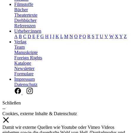
Filmstoffe
Bücher
Theatertexte
Drehbücher
Referenzen
Urheber:innen
A
B
C
D
E
F
G
H
I
J
K
L
M
N
O
P
Q
R
S
T
U
V
W
X
Y
Z
Verlag
Team
Manuskripte
Foreign Rights
Kataloge
Newsletter
Formulare
Impressum
Datenschutz
Schließen
--
Cookies, externe Inhalte & Datenschutz
Damit wir externe Quellen wie Youtube oder Vimeo Videos
einbetten sowie die dauerhafte Wahl von Hell-/Dunkelmodus und