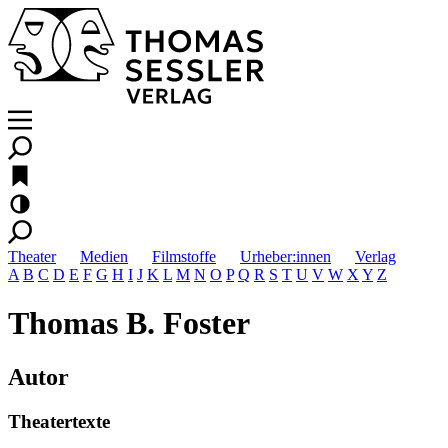
Theater
Medien
Filmstoffe
Urheber:innen
Verlag
A
B
C
D
E
F
G
H
I
J
K
L
M
N
O
P
Q
R
S
T
U
V
W
X
Y
Z
Thomas B. Foster
Autor
Theatertexte