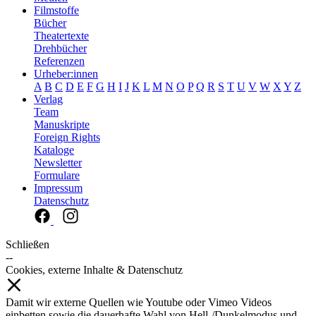
Filmstoffe
Bücher
Theatertexte
Drehbücher
Referenzen
Urheber:innen
A
B
C
D
E
F
G
H
I
J
K
L
M
N
O
P
Q
R
S
T
U
V
W
X
Y
Z
Verlag
Team
Manuskripte
Foreign Rights
Kataloge
Newsletter
Formulare
Impressum
Datenschutz
Schließen
--
Cookies, externe Inhalte & Datenschutz
Damit wir externe Quellen wie Youtube oder Vimeo Videos
einbetten sowie die dauerhafte Wahl von Hell-/Dunkelmodus und