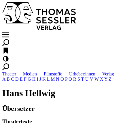
Theater
Medien
Filmstoffe
Urheber:innen
Verlag
A
B
C
D
E
F
G
H
I
J
K
L
M
N
O
P
Q
R
S
T
U
V
W
X
Y
Z
Hans Hellwig
Übersetzer
Theatertexte