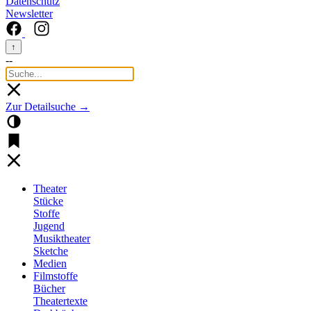
Datenschutz
Newsletter
↑
--
Zur Detailsuche →
Theater
Stücke
Stoffe
Jugend
Musiktheater
Sketche
Medien
Filmstoffe
Bücher
Theatertexte