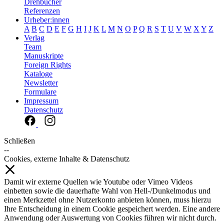
Drehbücher
Referenzen
Urheber:innen
A
B
C
D
E
F
G
H
I
J
K
L
M
N
O
P
Q
R
S
T
U
V
W
X
Y
Z
Verlag
Team
Manuskripte
Foreign Rights
Kataloge
Newsletter
Formulare
Impressum
Datenschutz
Schließen
--
Cookies, externe Inhalte & Datenschutz
Damit wir externe Quellen wie Youtube oder Vimeo Videos
einbetten sowie die dauerhafte Wahl von Hell-/Dunkelmodus und
einen Merkzettel ohne Nutzerkonto anbieten können, muss hierzu
Ihre Entscheidung in einem Cookie gespeichert werden. Eine andere
Anwendung oder Auswertung von Cookies führen wir nicht durch.