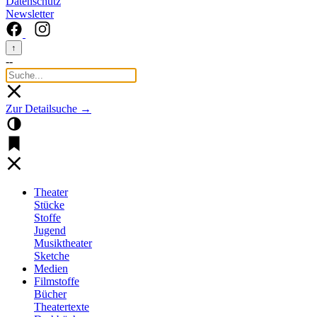
Datenschutz
Newsletter
↑
--
Zur Detailsuche →
Theater
Stücke
Stoffe
Jugend
Musiktheater
Sketche
Medien
Filmstoffe
Bücher
Theatertexte