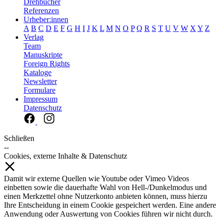
Drehbücher
Referenzen
Urheber:innen
A
B
C
D
E
F
G
H
I
J
K
L
M
N
O
P
Q
R
S
T
U
V
W
X
Y
Z
Verlag
Team
Manuskripte
Foreign Rights
Kataloge
Newsletter
Formulare
Impressum
Datenschutz
Schließen
--
Cookies, externe Inhalte & Datenschutz
Damit wir externe Quellen wie Youtube oder Vimeo Videos
einbetten sowie die dauerhafte Wahl von Hell-/Dunkelmodus und
einen Merkzettel ohne Nutzerkonto anbieten können, muss hierzu
Ihre Entscheidung in einem Cookie gespeichert werden. Eine andere
Anwendung oder Auswertung von Cookies führen wir nicht durch.