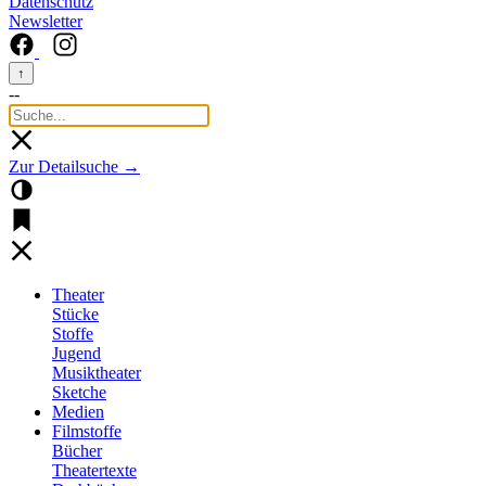
Datenschutz
Newsletter
↑
--
Zur Detailsuche →
Theater
Stücke
Stoffe
Jugend
Musiktheater
Sketche
Medien
Filmstoffe
Bücher
Theatertexte