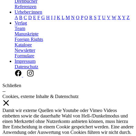
Drehbücher
Referenzen
Urheber:innen
A
B
C
D
E
F
G
H
I
J
K
L
M
N
O
P
Q
R
S
T
U
V
W
X
Y
Z
Verlag
Team
Manuskripte
Foreign Rights
Kataloge
Newsletter
Formulare
Impressum
Datenschutz
Schließen
--
Cookies, externe Inhalte & Datenschutz
Damit wir externe Quellen wie Youtube oder Vimeo Videos
einbetten sowie die dauerhafte Wahl von Hell-/Dunkelmodus und
einen Merkzettel ohne Nutzerkonto anbieten können, muss hierzu
Ihre Entscheidung in einem Cookie gespeichert werden. Eine andere
Anwendung oder Auswertung von Cookies führen wir nicht durch.