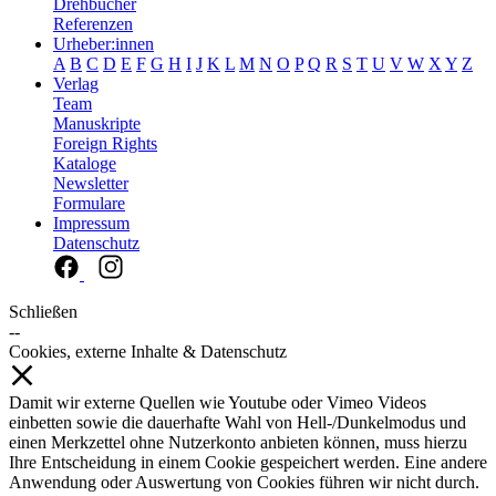
Drehbücher
Referenzen
Urheber:innen
A
B
C
D
E
F
G
H
I
J
K
L
M
N
O
P
Q
R
S
T
U
V
W
X
Y
Z
Verlag
Team
Manuskripte
Foreign Rights
Kataloge
Newsletter
Formulare
Impressum
Datenschutz
Schließen
--
Cookies, externe Inhalte & Datenschutz
Damit wir externe Quellen wie Youtube oder Vimeo Videos
einbetten sowie die dauerhafte Wahl von Hell-/Dunkelmodus und
einen Merkzettel ohne Nutzerkonto anbieten können, muss hierzu
Ihre Entscheidung in einem Cookie gespeichert werden. Eine andere
Anwendung oder Auswertung von Cookies führen wir nicht durch.