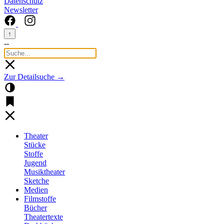
Datenschutz
Newsletter
↑
--
Zur Detailsuche →
Theater
Stücke
Stoffe
Jugend
Musiktheater
Sketche
Medien
Filmstoffe
Bücher
Theatertexte