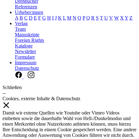
Drehbücher
Referenzen
Urheber:innen
A
B
C
D
E
F
G
H
I
J
K
L
M
N
O
P
Q
R
S
T
U
V
W
X
Y
Z
Verlag
Team
Manuskripte
Foreign Rights
Kataloge
Newsletter
Formulare
Impressum
Datenschutz
Schließen
--
Cookies, externe Inhalte & Datenschutz
Damit wir externe Quellen wie Youtube oder Vimeo Videos
einbetten sowie die dauerhafte Wahl von Hell-/Dunkelmodus und
einen Merkzettel ohne Nutzerkonto anbieten können, muss hierzu
Ihre Entscheidung in einem Cookie gespeichert werden. Eine andere
Anwendung oder Auswertung von Cookies führen wir nicht durch.