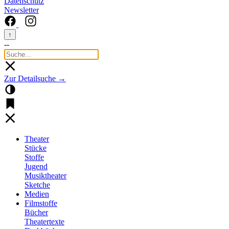
Datenschutz
Newsletter
↑
--
Zur Detailsuche →
Theater
Stücke
Stoffe
Jugend
Musiktheater
Sketche
Medien
Filmstoffe
Bücher
Theatertexte