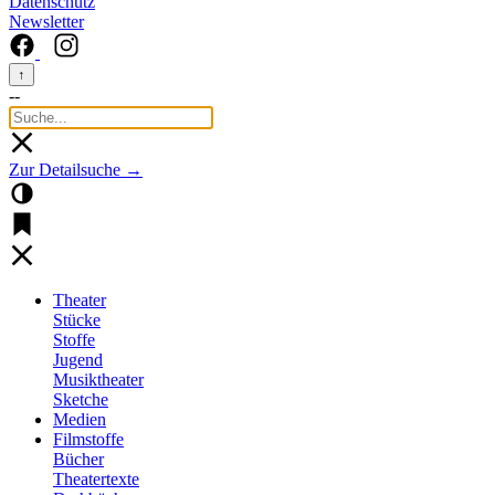
Datenschutz
Newsletter
↑
--
Zur Detailsuche →
Theater
Stücke
Stoffe
Jugend
Musiktheater
Sketche
Medien
Filmstoffe
Bücher
Theatertexte