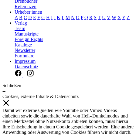
Drehbücher
Referenzen
Urheber:innen
A
B
C
D
E
F
G
H
I
J
K
L
M
N
O
P
Q
R
S
T
U
V
W
X
Y
Z
Verlag
Team
Manuskripte
Foreign Rights
Kataloge
Newsletter
Formulare
Impressum
Datenschutz
Schließen
--
Cookies, externe Inhalte & Datenschutz
Damit wir externe Quellen wie Youtube oder Vimeo Videos
einbetten sowie die dauerhafte Wahl von Hell-/Dunkelmodus und
einen Merkzettel ohne Nutzerkonto anbieten können, muss hierzu
Ihre Entscheidung in einem Cookie gespeichert werden. Eine andere
Anwendung oder Auswertung von Cookies führen wir nicht durch.