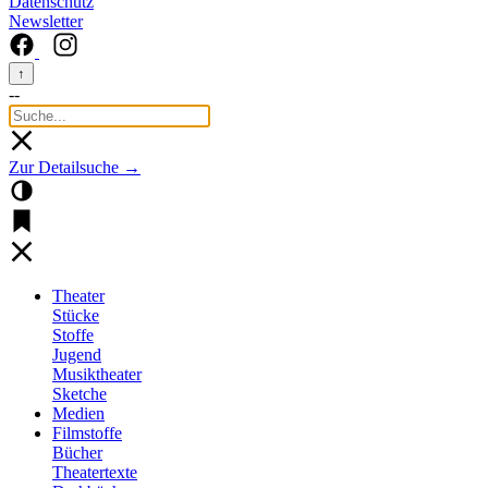
Datenschutz
Newsletter
↑
--
Zur Detailsuche →
Theater
Stücke
Stoffe
Jugend
Musiktheater
Sketche
Medien
Filmstoffe
Bücher
Theatertexte