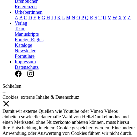
Drehbücher
Referenzen
Urheber:innen
A
B
C
D
E
F
G
H
I
J
K
L
M
N
O
P
Q
R
S
T
U
V
W
X
Y
Z
Verlag
Team
Manuskripte
Foreign Rights
Kataloge
Newsletter
Formulare
Impressum
Datenschutz
Schließen
--
Cookies, externe Inhalte & Datenschutz
Damit wir externe Quellen wie Youtube oder Vimeo Videos
einbetten sowie die dauerhafte Wahl von Hell-/Dunkelmodus und
einen Merkzettel ohne Nutzerkonto anbieten können, muss hierzu
Ihre Entscheidung in einem Cookie gespeichert werden. Eine andere
Anwendung oder Auswertung von Cookies führen wir nicht durch.