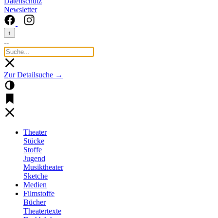
Datenschutz
Newsletter
↑
--
Zur Detailsuche →
Theater
Stücke
Stoffe
Jugend
Musiktheater
Sketche
Medien
Filmstoffe
Bücher
Theatertexte