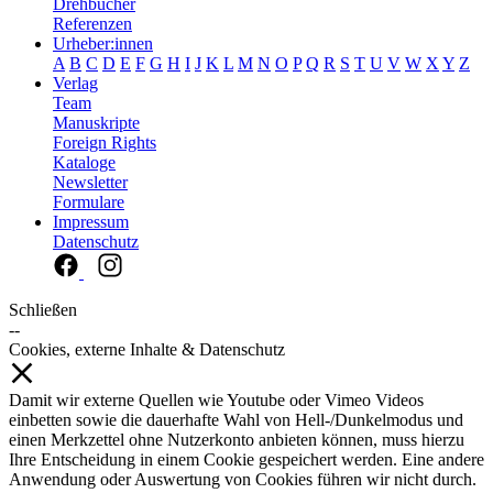
Drehbücher
Referenzen
Urheber:innen
A
B
C
D
E
F
G
H
I
J
K
L
M
N
O
P
Q
R
S
T
U
V
W
X
Y
Z
Verlag
Team
Manuskripte
Foreign Rights
Kataloge
Newsletter
Formulare
Impressum
Datenschutz
Schließen
--
Cookies, externe Inhalte & Datenschutz
Damit wir externe Quellen wie Youtube oder Vimeo Videos
einbetten sowie die dauerhafte Wahl von Hell-/Dunkelmodus und
einen Merkzettel ohne Nutzerkonto anbieten können, muss hierzu
Ihre Entscheidung in einem Cookie gespeichert werden. Eine andere
Anwendung oder Auswertung von Cookies führen wir nicht durch.