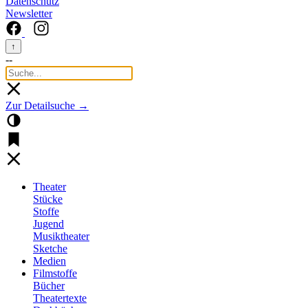
Datenschutz
Newsletter
↑
--
Zur Detailsuche →
Theater
Stücke
Stoffe
Jugend
Musiktheater
Sketche
Medien
Filmstoffe
Bücher
Theatertexte