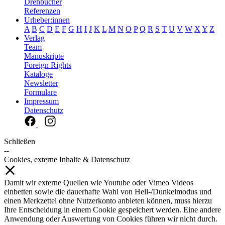
Drehbücher
Referenzen
Urheber:innen
A
B
C
D
E
F
G
H
I
J
K
L
M
N
O
P
Q
R
S
T
U
V
W
X
Y
Z
Verlag
Team
Manuskripte
Foreign Rights
Kataloge
Newsletter
Formulare
Impressum
Datenschutz
Schließen
--
Cookies, externe Inhalte & Datenschutz
Damit wir externe Quellen wie Youtube oder Vimeo Videos
einbetten sowie die dauerhafte Wahl von Hell-/Dunkelmodus und
einen Merkzettel ohne Nutzerkonto anbieten können, muss hierzu
Ihre Entscheidung in einem Cookie gespeichert werden. Eine andere
Anwendung oder Auswertung von Cookies führen wir nicht durch.