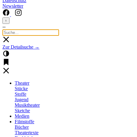
Datenschutz
Newsletter
↑
--
Zur Detailsuche →
Theater
Stücke
Stoffe
Jugend
Musiktheater
Sketche
Medien
Filmstoffe
Bücher
Theatertexte