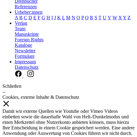
Drehbücher
Referenzen
Urheber:innen
A
B
C
D
E
F
G
H
I
J
K
L
M
N
O
P
Q
R
S
T
U
V
W
X
Y
Z
Verlag
Team
Manuskripte
Foreign Rights
Kataloge
Newsletter
Formulare
Impressum
Datenschutz
Schließen
--
Cookies, externe Inhalte & Datenschutz
Damit wir externe Quellen wie Youtube oder Vimeo Videos
einbetten sowie die dauerhafte Wahl von Hell-/Dunkelmodus und
einen Merkzettel ohne Nutzerkonto anbieten können, muss hierzu
Ihre Entscheidung in einem Cookie gespeichert werden. Eine andere
Anwendung oder Auswertung von Cookies führen wir nicht durch.