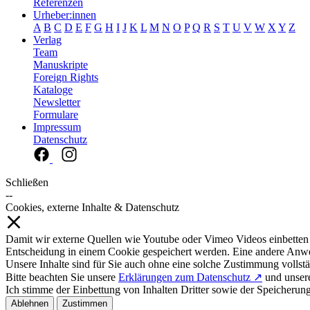
Referenzen
Urheber:innen
A
B
C
D
E
F
G
H
I
J
K
L
M
N
O
P
Q
R
S
T
U
V
W
X
Y
Z
Verlag
Team
Manuskripte
Foreign Rights
Kataloge
Newsletter
Formulare
Impressum
Datenschutz
Schließen
--
Cookies, externe Inhalte & Datenschutz
Damit wir externe Quellen wie Youtube oder Vimeo Videos einbetten
Entscheidung in einem Cookie gespeichert werden. Eine andere Anw
Unsere Inhalte sind für Sie auch ohne eine solche Zustimmung vollstä
Bitte beachten Sie unsere
Erklärungen zum Datenschutz ↗
und unse
Ich stimme der Einbettung von Inhalten Dritter sowie der Speicherun
Ablehnen
Zustimmen