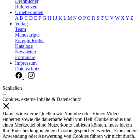
Drehbücher
Referenzen
Urheber:innen
A
B
C
D
E
F
G
H
I
J
K
L
M
N
O
P
Q
R
S
T
U
V
W
X
Y
Z
Verlag
Team
Manuskripte
Foreign Rights
Kataloge
Newsletter
Formulare
Impressum
Datenschutz
Schließen
--
Cookies, externe Inhalte & Datenschutz
Damit wir externe Quellen wie Youtube oder Vimeo Videos
einbetten sowie die dauerhafte Wahl von Hell-/Dunkelmodus und
einen Merkzettel ohne Nutzerkonto anbieten können, muss hierzu
Ihre Entscheidung in einem Cookie gespeichert werden. Eine andere
Anwendung oder Auswertung von Cookies führen wir nicht durch.