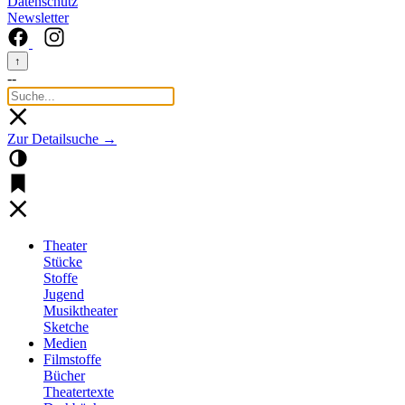
Datenschutz
Newsletter
↑
--
Zur Detailsuche →
Theater
Stücke
Stoffe
Jugend
Musiktheater
Sketche
Medien
Filmstoffe
Bücher
Theatertexte