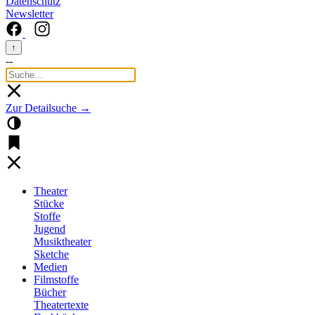
Datenschutz
Newsletter
↑
--
Zur Detailsuche →
Theater
Stücke
Stoffe
Jugend
Musiktheater
Sketche
Medien
Filmstoffe
Bücher
Theatertexte