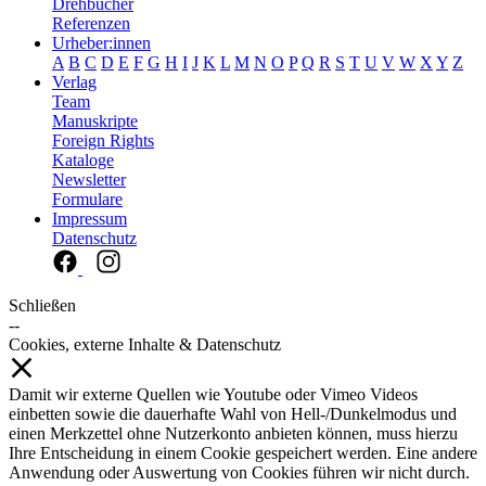
Drehbücher
Referenzen
Urheber:innen
A
B
C
D
E
F
G
H
I
J
K
L
M
N
O
P
Q
R
S
T
U
V
W
X
Y
Z
Verlag
Team
Manuskripte
Foreign Rights
Kataloge
Newsletter
Formulare
Impressum
Datenschutz
Schließen
--
Cookies, externe Inhalte & Datenschutz
Damit wir externe Quellen wie Youtube oder Vimeo Videos
einbetten sowie die dauerhafte Wahl von Hell-/Dunkelmodus und
einen Merkzettel ohne Nutzerkonto anbieten können, muss hierzu
Ihre Entscheidung in einem Cookie gespeichert werden. Eine andere
Anwendung oder Auswertung von Cookies führen wir nicht durch.