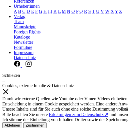
Referenzen
Urheber:innen
A
B
C
D
E
F
G
H
I
J
K
L
M
N
O
P
Q
R
S
T
U
V
W
X
Y
Z
Verlag
Team
Manuskripte
Foreign Rights
Kataloge
Newsletter
Formulare
Impressum
Datenschutz
Schließen
--
Cookies, externe Inhalte & Datenschutz
Damit wir externe Quellen wie Youtube oder Vimeo Videos einbetten
Entscheidung in einem Cookie gespeichert werden. Eine andere Anw
Unsere Inhalte sind für Sie auch ohne eine solche Zustimmung vollstä
Bitte beachten Sie unsere
Erklärungen zum Datenschutz ↗
und unse
Ich stimme der Einbettung von Inhalten Dritter sowie der Speicherun
Ablehnen
Zustimmen