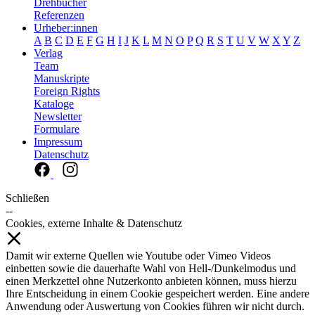
Drehbücher
Referenzen
Urheber:innen
A
B
C
D
E
F
G
H
I
J
K
L
M
N
O
P
Q
R
S
T
U
V
W
X
Y
Z
Verlag
Team
Manuskripte
Foreign Rights
Kataloge
Newsletter
Formulare
Impressum
Datenschutz
Schließen
--
Cookies, externe Inhalte & Datenschutz
Damit wir externe Quellen wie Youtube oder Vimeo Videos
einbetten sowie die dauerhafte Wahl von Hell-/Dunkelmodus und
einen Merkzettel ohne Nutzerkonto anbieten können, muss hierzu
Ihre Entscheidung in einem Cookie gespeichert werden. Eine andere
Anwendung oder Auswertung von Cookies führen wir nicht durch.