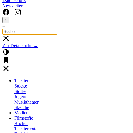
Datenschutz
Newsletter
↑
--
Zur Detailsuche →
Theater
Stücke
Stoffe
Jugend
Musiktheater
Sketche
Medien
Filmstoffe
Bücher
Theatertexte