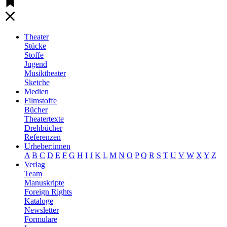
Theater
Stücke
Stoffe
Jugend
Musiktheater
Sketche
Medien
Filmstoffe
Bücher
Theatertexte
Drehbücher
Referenzen
Urheber:innen
A
B
C
D
E
F
G
H
I
J
K
L
M
N
O
P
Q
R
S
T
U
V
W
X
Y
Z
Verlag
Team
Manuskripte
Foreign Rights
Kataloge
Newsletter
Formulare