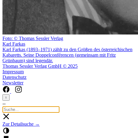
Foto: © Thomas Sessler Verlag
Karl Farkas
Karl Farkas (1893–1971) zählt zu den Größen des österreichischen
Kabaretts. Seine Doppelconférencen (gemeinsam mit Fritz
Grünbaum) sind legendär.
Thomas Sessler Verlag GmbH © 2025
Impressum
Datenschutz
Newsletter
↑
--
Zur Detailsuche →