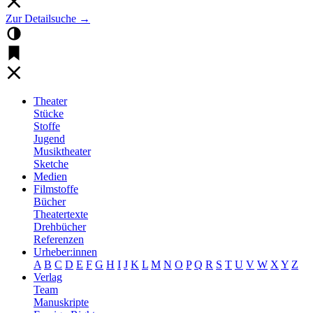
Zur Detailsuche →
Theater
Stücke
Stoffe
Jugend
Musiktheater
Sketche
Medien
Filmstoffe
Bücher
Theatertexte
Drehbücher
Referenzen
Urheber:innen
A
B
C
D
E
F
G
H
I
J
K
L
M
N
O
P
Q
R
S
T
U
V
W
X
Y
Z
Verlag
Team
Manuskripte