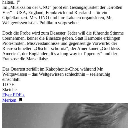
halten...!"
Im „Musiksalon der UNO“ probt ein Gesangsquartett der „Großen
Vier“ – USA, England, Frankreich und Russland – für ein
Gipfelkonzert. Mrs. UNO und ihre Lakaien organisieren, Mr.
Weltgewissen ist als Publikum vorgesehen.
Doch die Probe wird zum Desaster: Jeder will die führende Stimme
übernehmen, keiner die Einsätze geben. Statt Harmonie erklingen
Protestnoten, Missverständnisse und gegenseitige Vorwürfe: der
Russe schmettert „Otschi Tschornia“, der Amerikaner „God bless
America“, der Engländer „It’s a long way to Tipperary“ und der
Franzose die Marseillaise.
Das Quartett zerfällt im Kakophonie-Chor, während Mr.
Weltgewissen – das Weltgewissen schlechthin – seelenruhig
einschläft.
1D 7H
Sketche
Flyer PDF ↓
Merken