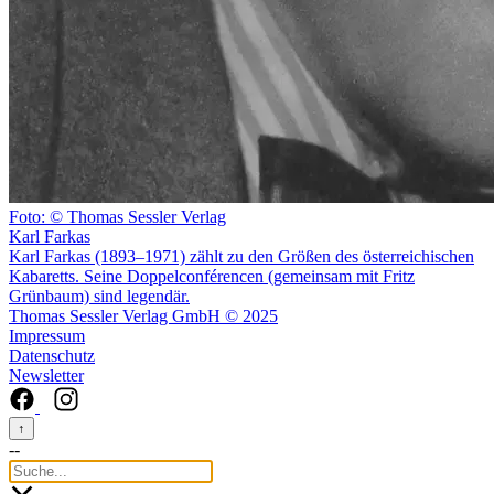
Foto: © Thomas Sessler Verlag
Karl Farkas
Karl Farkas (1893–1971) zählt zu den Größen des österreichischen
Kabaretts. Seine Doppelconférencen (gemeinsam mit Fritz
Grünbaum) sind legendär.
Thomas Sessler Verlag GmbH © 2025
Impressum
Datenschutz
Newsletter
↑
--