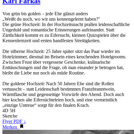
Karl Farkas
Von grün bis golden – jede Ehe glänzt anders
„Weißt du noch, wo wir uns kennengelernt haben?"
Die grüne Hochzeit: In der Hochzeitsnacht prallen leidenschaftliche
Ungeduld und romantische Erinnerungen aufeinander. Statt
Zärtlichkeit kommt es zu Eifersucht, kleinen Quizspielen über die
Kennenlernzeit und ersten handfesten Streitigkeiten.
Die silberne Hochzeit: 25 Jahre später sitzt das Paar wieder im
Hotelzimmer, diesmal im Beisein eines keuchenden Hotelgrooms.
Zwischen Frust über vergessene Geschenke, kulinarische
Enttäuschungen und die Frage, ob man einander je betrogen hat,
bleibt die Liebe nur noch als müde Routine.
Die goldene Hochzeit: Nach 50 Jahren Ehe sind die Rollen
vertauscht – statt Leidenschaft bestimmen Franzbranntwein,
Wärmflasche und gegenseitige Vorwürfe den Abend. Doch auch
hier kochen alte Eifersüchteleien hoch, und eine vermeintlich
„einzige Untreue“ sorgt für den finalen Krach.
4D 5H
Sketche
Flyer PDF ↓
Merken