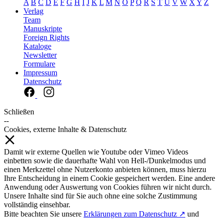
A
B
C
D
E
F
G
H
I
J
K
L
M
N
O
P
Q
R
S
T
U
V
W
X
Y
Z
Verlag
Team
Manuskripte
Foreign Rights
Kataloge
Newsletter
Formulare
Impressum
Datenschutz
Schließen
--
Cookies, externe Inhalte & Datenschutz
Damit wir externe Quellen wie Youtube oder Vimeo Videos
einbetten sowie die dauerhafte Wahl von Hell-/Dunkelmodus und
einen Merkzettel ohne Nutzerkonto anbieten können, muss hierzu
Ihre Entscheidung in einem Cookie gespeichert werden. Eine andere
Anwendung oder Auswertung von Cookies führen wir nicht durch.
Unsere Inhalte sind für Sie auch ohne eine solche Zustimmung
vollständig einsehbar.
Bitte beachten Sie unsere
Erklärungen zum Datenschutz ↗
und