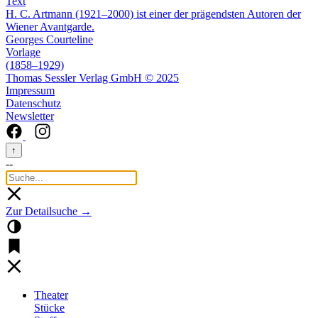
Text
H. C. Artmann (1921–2000) ist einer der prägendsten Autoren der
Wiener Avantgarde.
Georges Courteline
Vorlage
(1858–1929)
Thomas Sessler Verlag GmbH © 2025
Impressum
Datenschutz
Newsletter
↑
--
Zur Detailsuche →
Theater
Stücke