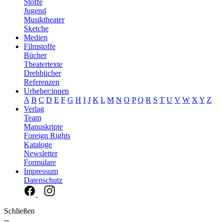
Stoffe
Jugend
Musiktheater
Sketche
Medien
Filmstoffe
Bücher
Theatertexte
Drehbücher
Referenzen
Urheber:innen
A
B
C
D
E
F
G
H
I
J
K
L
M
N
O
P
Q
R
S
T
U
V
W
X
Y
Z
Verlag
Team
Manuskripte
Foreign Rights
Kataloge
Newsletter
Formulare
Impressum
Datenschutz
Schließen
--