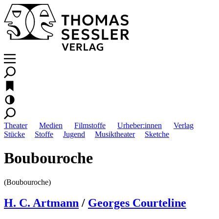
Theater
Medien
Filmstoffe
Urheber:innen
Verlag
Stücke
Stoffe
Jugend
Musiktheater
Sketche
Boubouroche
(Boubouroche)
H. C. Artmann
/
Georges Courteline