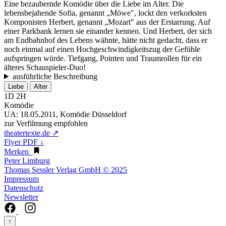
Eine bezaubernde Komödie über die Liebe im Alter. Die
lebensbejahende Sofia, genannt „Möwe", lockt den verkorksten
Komponisten Herbert, genannt „Mozart" aus der Erstarrung. Auf
einer Parkbank lernen sie einander kennen. Und Herbert, der sich
am Endbahnhof des Lebens wähnte, hätte nicht gedacht, dass er
noch einmal auf einen Hochgeschwindigkeitszug der Gefühle
aufspringen würde. Tiefgang, Pointen und Traumrollen für ein
älteres Schauspieler-Duo!
ausführliche Beschreibung
Liebe
Alter
1D 2H
Komödie
UA:
18.05.2011, Komödie Düsseldorf
zur Verfilmung empfohlen
theatertexte.de ↗
Flyer PDF ↓
Merken
Peter Limburg
Thomas Sessler Verlag GmbH © 2025
Impressum
Datenschutz
Newsletter
↑