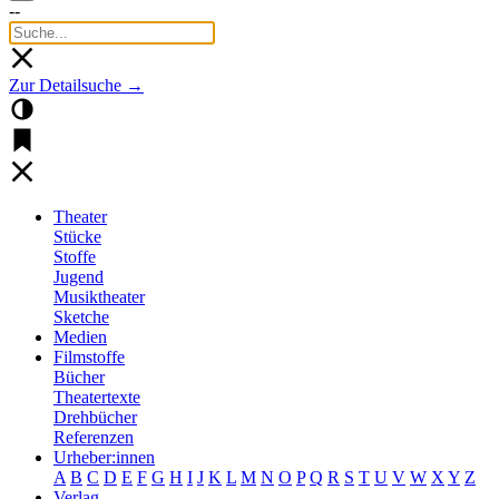
--
Zur Detailsuche →
Theater
Stücke
Stoffe
Jugend
Musiktheater
Sketche
Medien
Filmstoffe
Bücher
Theatertexte
Drehbücher
Referenzen
Urheber:innen
A
B
C
D
E
F
G
H
I
J
K
L
M
N
O
P
Q
R
S
T
U
V
W
X
Y
Z
Verlag