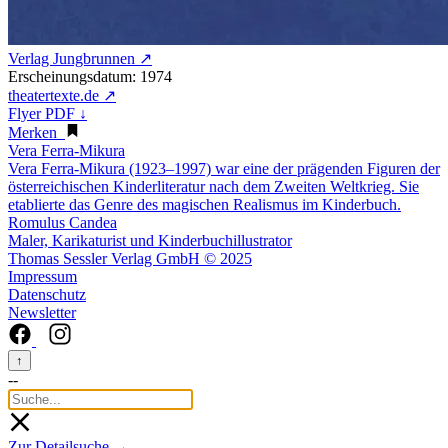
Verlag Jungbrunnen ↗
Erscheinungsdatum: 1974
theatertexte.de ↗
Flyer PDF ↓
Merken
Vera Ferra-Mikura
Vera Ferra-Mikura (1923–1997) war eine der prägenden Figuren der
österreichischen Kinderliteratur nach dem Zweiten Weltkrieg. Sie
etablierte das Genre des magischen Realismus im Kinderbuch.
Romulus Candea
Maler, Karikaturist und Kinderbuchillustrator
Thomas Sessler Verlag GmbH © 2025
Impressum
Datenschutz
Newsletter
↑
--
Zur Detailsuche →