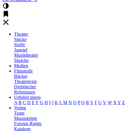
Theater
Stücke
Stoffe
Jugend
Musiktheater
Sketche
Medien
Filmstoffe
Bücher
Theatertexte
Drehbücher
Referenzen
Urheber:innen
A
B
C
D
E
F
G
H
I
J
K
L
M
N
O
P
Q
R
S
T
U
V
W
X
Y
Z
Verlag
Team
Manuskripte
Foreign Rights
Kataloge