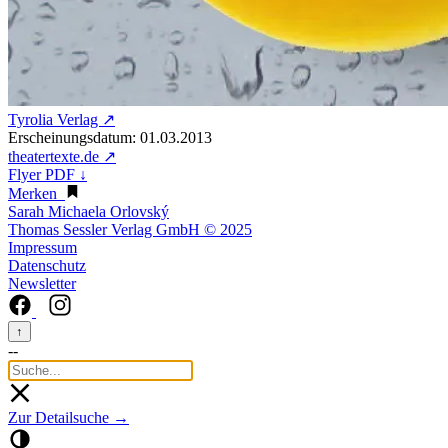
Tyrolia Verlag ↗
Erscheinungsdatum: 01.03.2013
theatertexte.de ↗
Flyer PDF ↓
Merken
Sarah Michaela Orlovský
Thomas Sessler Verlag GmbH © 2025
Impressum
Datenschutz
Newsletter
↑
--
Zur Detailsuche →