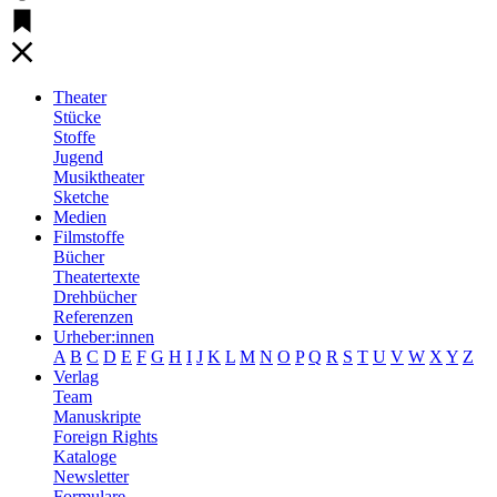
Theater
Stücke
Stoffe
Jugend
Musiktheater
Sketche
Medien
Filmstoffe
Bücher
Theatertexte
Drehbücher
Referenzen
Urheber:innen
A
B
C
D
E
F
G
H
I
J
K
L
M
N
O
P
Q
R
S
T
U
V
W
X
Y
Z
Verlag
Team
Manuskripte
Foreign Rights
Kataloge
Newsletter
Formulare