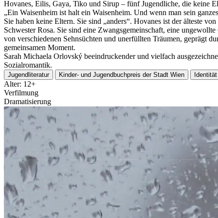
Hovanes, Eilis, Gaya, Tiko und Sirup – fünf Jugendliche, die keine E
„Ein Waisenheim ist halt ein Waisenheim. Und wenn man sein ganzes 
Sie haben keine Eltern. Sie sind „anders“. Hovanes ist der älteste v
Schwester Rosa. Sie sind eine Zwangsgemeinschaft, eine ungewollte G
von verschiedenen Sehnsüchten und unerfüllten Träumen, geprägt du
gemeinsamen Moment.
Sarah Michaela Orlovský beeindruckender und vielfach ausgezeichnet
Sozialromantik.
Jugendliteratur
Kinder- und Jugendbuchpreis der Stadt Wien
Identität
Alter: 12+
Verfilmung
Dramatisierung