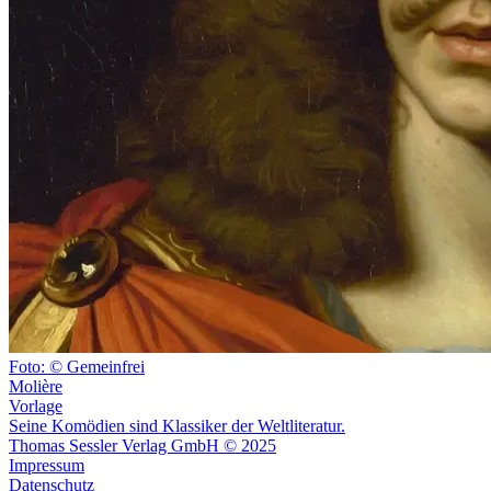
Foto: © Gemeinfrei
Molière
Vorlage
Seine Komödien sind Klassiker der Weltliteratur.
Thomas Sessler Verlag GmbH © 2025
Impressum
Datenschutz