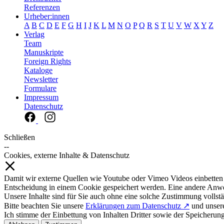
Referenzen
Urheber:innen
A
B
C
D
E
F
G
H
I
J
K
L
M
N
O
P
Q
R
S
T
U
V
W
X
Y
Z
Verlag
Team
Manuskripte
Foreign Rights
Kataloge
Newsletter
Formulare
Impressum
Datenschutz
Schließen
--
Cookies, externe Inhalte & Datenschutz
Damit wir externe Quellen wie Youtube oder Vimeo Videos einbetten
Entscheidung in einem Cookie gespeichert werden. Eine andere Anw
Unsere Inhalte sind für Sie auch ohne eine solche Zustimmung vollstä
Bitte beachten Sie unsere
Erklärungen zum Datenschutz ↗
und unse
Ich stimme der Einbettung von Inhalten Dritter sowie der Speicherun