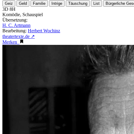
Geiz
Geld
Familie
Intrige
Täuschung
List
Bürgerliche Gese
3D 8H
Komödie, Schauspiel
Übersetzung:
H. C. Artmann
Bearbeitung:
Herbert Wochinz
theatertexte.de ↗
Merken