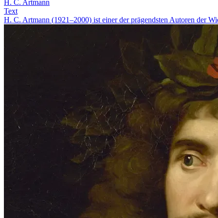
H. C. Artmann
Text
H. C. Artmann (1921–2000) ist einer der prägendsten Autoren der Wi