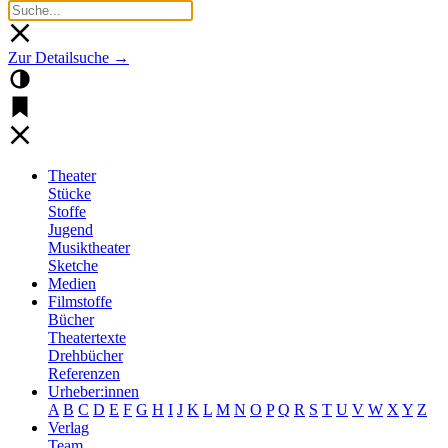
Zur Detailsuche →
Theater
Stücke
Stoffe
Jugend
Musiktheater
Sketche
Medien
Filmstoffe
Bücher
Theatertexte
Drehbücher
Referenzen
Urheber:innen
A
B
C
D
E
F
G
H
I
J
K
L
M
N
O
P
Q
R
S
T
U
V
W
X
Y
Z
Verlag
Team