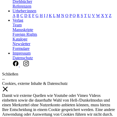
Drehbücher
Referenzen
Urheber:innen
A
B
C
D
E
F
G
H
I
J
K
L
M
N
O
P
Q
R
S
T
U
V
W
X
Y
Z
Verlag
Team
Manuskripte
Foreign Rights
Kataloge
Newsletter
Formulare
Impressum
Datenschutz
Schließen
--
Cookies, externe Inhalte & Datenschutz
Damit wir externe Quellen wie Youtube oder Vimeo Videos
einbetten sowie die dauerhafte Wahl von Hell-/Dunkelmodus und
einen Merkzettel ohne Nutzerkonto anbieten können, muss hierzu
Ihre Entscheidung in einem Cookie gespeichert werden. Eine andere
Anwendung oder Auswertung von Cookies führen wir nicht durch.