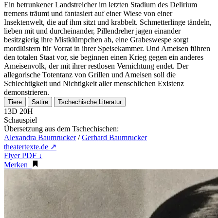
Ein betrunkener Landstreicher im letzten Stadium des Delirium
tremens träumt und fantasiert auf einer Wiese von einer
Insektenwelt, die auf ihm sitzt und krabbelt. Schmetterlinge tändeln,
lieben mit und durcheinander, Pillendreher jagen einander
besitzgierig ihre Mistklümpchen ab, eine Grabeswespe sorgt
mordlüstern für Vorrat in ihrer Speisekammer. Und Ameisen führen
den totalen Staat vor, sie beginnen einen Krieg gegen ein anderes
Ameisenvolk, der mit ihrer restlosen Vernichtung endet. Der
allegorische Totentanz von Grillen und Ameisen soll die
Schlechtigkeit und Nichtigkeit aller menschlichen Existenz
demonstrieren.
Tiere
Satire
Tschechische Literatur
13D 20H
Schauspiel
Übersetzung aus dem Tschechischen:
Alexandra Baumrucker
/
Gerhard Baumrucker
theatertexte.de ↗
Flyer PDF ↓
Merken