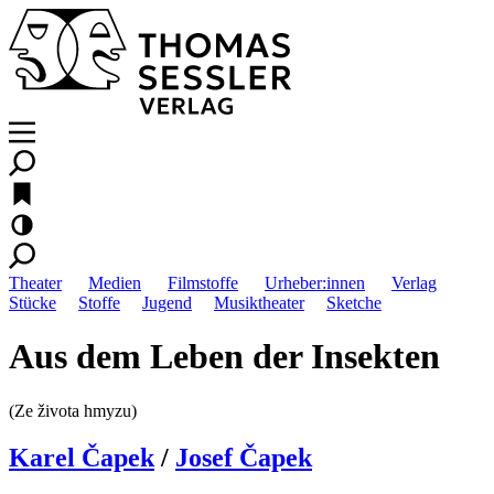
Theater
Medien
Filmstoffe
Urheber:innen
Verlag
Stücke
Stoffe
Jugend
Musiktheater
Sketche
Aus dem Leben der Insekten
(Ze života hmyzu)
Karel Čapek
/
Josef Čapek