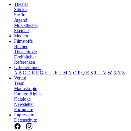
Theater
Stücke
Stoffe
Jugend
Musiktheater
Sketche
Medien
Filmstoffe
Bücher
Theatertexte
Drehbücher
Referenzen
Urheber:innen
A
B
C
D
E
F
G
H
I
J
K
L
M
N
O
P
Q
R
S
T
U
V
W
X
Y
Z
Verlag
Team
Manuskripte
Foreign Rights
Kataloge
Newsletter
Formulare
Impressum
Datenschutz