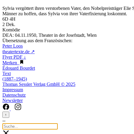
Sylvia vergöttert ihren verstorbenen Vater, den Nobelpreisträger Elie S
Männer zu hoffen, dass Sylvia von ihrer Vaterfixierung loskommt.
6D 4H
2 Dek.
Komödie
DEA:
04.11.1950, Theater in der Josefstadt, Wien
Übersetzung aus dem Französischen:
Peter Loos
theatertexte.de ↗
Flyer PDF ↓
Merken
Édouard Bourdet
Text
(1887–1945)
Thomas Sessler Verlag GmbH © 2025
Impressum
Datenschutz
Newsletter
↑
--