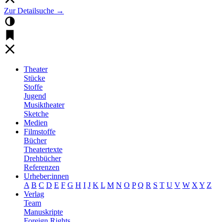
Zur Detailsuche →
Theater
Stücke
Stoffe
Jugend
Musiktheater
Sketche
Medien
Filmstoffe
Bücher
Theatertexte
Drehbücher
Referenzen
Urheber:innen
A
B
C
D
E
F
G
H
I
J
K
L
M
N
O
P
Q
R
S
T
U
V
W
X
Y
Z
Verlag
Team
Manuskripte
Foreign Rights