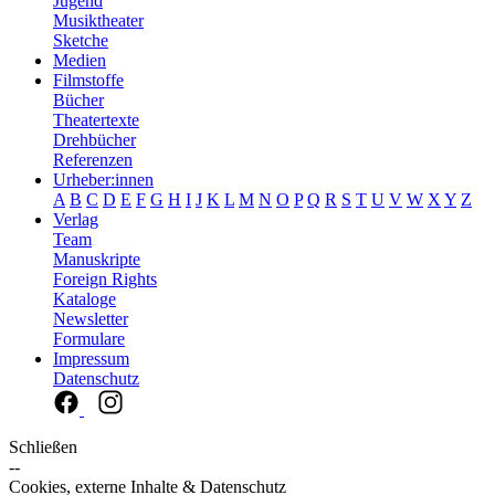
Jugend
Musiktheater
Sketche
Medien
Filmstoffe
Bücher
Theatertexte
Drehbücher
Referenzen
Urheber:innen
A
B
C
D
E
F
G
H
I
J
K
L
M
N
O
P
Q
R
S
T
U
V
W
X
Y
Z
Verlag
Team
Manuskripte
Foreign Rights
Kataloge
Newsletter
Formulare
Impressum
Datenschutz
Schließen
--
Cookies, externe Inhalte & Datenschutz