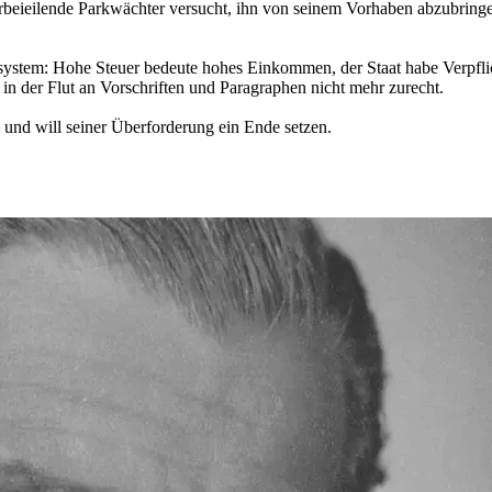
herbeieilende Parkwächter versucht, ihn von seinem Vorhaben abzubring
ersystem: Hohe Steuer bedeute hohes Einkommen, der Staat habe Verpf
 in der Flut an Vorschriften und Paragraphen nicht mehr zurecht.
– und will seiner Überforderung ein Ende setzen.