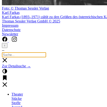
Foto: © Thomas Sessler Verlag
Karl Farkas
Karl Farkas (1893–1971) zählt zu den Größen des österreichischen K
Thomas Sessler Verlag GmbH © 2025
Impressum
Datenschutz
Newsletter
↑
--
Zur Detailsuche →
Theater
Stücke
Stoffe