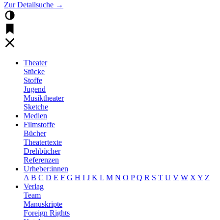
Zur Detailsuche →
Theater
Stücke
Stoffe
Jugend
Musiktheater
Sketche
Medien
Filmstoffe
Bücher
Theatertexte
Drehbücher
Referenzen
Urheber:innen
A
B
C
D
E
F
G
H
I
J
K
L
M
N
O
P
Q
R
S
T
U
V
W
X
Y
Z
Verlag
Team
Manuskripte
Foreign Rights