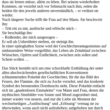
dass sie lernen müsse, allein zu leben. Bei seinem wiederholten
Kommen, sie verzehrt sich vor Sehnsucht nach ihm, reden die
beiden für den jeweils anderen unverständlich, – er verlässt sie
wieder.
Nach längerer Suche trifft die Frau auf den Mann. Sie beschwört
ihn:
– Tritt ein zu mir, auslösche und erlösche mich –
Sie beschuldigt ihn:
– Reißender, der mich ausgesogen –
Er soll als Unberührter sterben, sie steinigt ihn.
In einer epiloghaften Szene wird der Geschlechterantagonismus auf
umfassendere Weise vorgeführt, das Leben als Zeitablauf zwischen
Wünschen, Opfern und Endlichkeit, zwischen sein sollen und
Schein wollen …
Das Stück bemüht sich um eine schockhafte Enthüllung der unter
allen abschwächenden gesellschaftlichen Konventionen
schlummernden Polarität der Geschlechter, für die das Bild des
Feuers, der Flamme, die sich zu Asche verzehrt, und das konkrete
Symbol des brennenden Dornbuschs steht. Diese Polarität entfacht
sich im „gnadenlosen Einmaleins“ von Mann und Frau, denen die
mythischen Sinnbilder von Sonne und Mond zugeordnet sind,
immer wieder von neuem, und nur die Liebe als Moment der
wechselseitigen „Auslöschung“ und „Erlösung“ vermag sie zu
überwinden, wenn auch nicht aufzuheben; aufgehoben nur durch