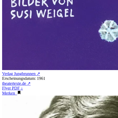
Verlag Jungbrunnen ↗
Erscheinungsdatum: 1961
theatertexte.de ↗
Flyer PDF ↓
Merken