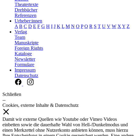
Theatertexte
Drehbücher
Referenzen
Urheber:innen
A
B
C
D
E
F
G
H
I
J
K
L
M
N
O
P
Q
R
S
T
U
V
W
X
Y
Z
Verlag
Team
Manuskripte
Foreign Rights
Kataloge
Newsletter
Formulare
Impressum
Datenschutz
Schließen
--
Cookies, externe Inhalte & Datenschutz
Damit wir externe Quellen wie Youtube oder Vimeo Videos
einbetten sowie die dauerhafte Wahl von Hell-/Dunkelmodus und
einen Merkzettel ohne Nutzerkonto anbieten können, muss hierzu
Ihre Entscheidung in einem Cookie gespeichert werden. Eine andere