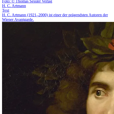
Foto: © Thomas Sessler Verlag
H. C. Artmann
Text
H. C. Artmann (1921–2000) ist einer der prägendsten Autoren der
Wiener Avantgarde.