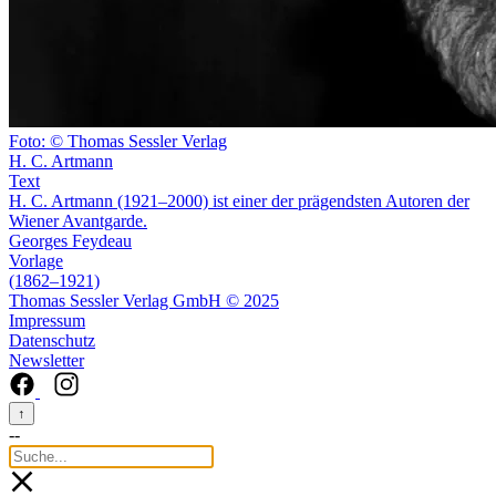
Foto: © Thomas Sessler Verlag
H. C. Artmann
Text
H. C. Artmann (1921–2000) ist einer der prägendsten Autoren der
Wiener Avantgarde.
Georges Feydeau
Vorlage
(1862–1921)
Thomas Sessler Verlag GmbH © 2025
Impressum
Datenschutz
Newsletter
↑
--