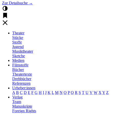
Zur Detailsuche →
Theater
Stücke
Stoffe
Jugend
Musiktheater
Sketche
Medien
Filmstoffe
Bücher
Theatertexte
Drehbücher
Referenzen
Urheber:innen
A
B
C
D
E
F
G
H
I
J
K
L
M
N
O
P
Q
R
S
T
U
V
W
X
Y
Z
Verlag
Team
Manuskripte
Foreign Rights