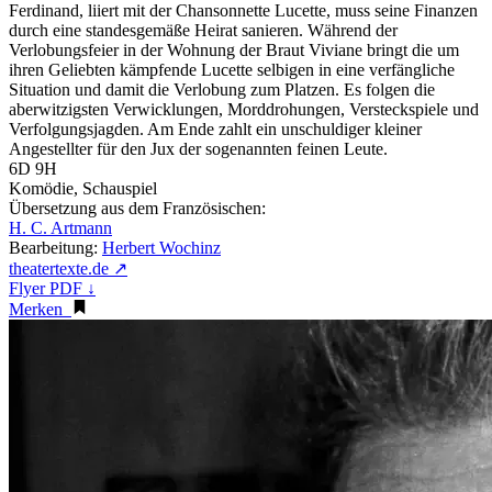
Ferdinand, liiert mit der Chansonnette Lucette, muss seine Finanzen
durch eine standesgemäße Heirat sanieren. Während der
Verlobungsfeier in der Wohnung der Braut Viviane bringt die um
ihren Geliebten kämpfende Lucette selbigen in eine verfängliche
Situation und damit die Verlobung zum Platzen. Es folgen die
aberwitzigsten Verwicklungen, Morddrohungen, Versteckspiele und
Verfolgungsjagden. Am Ende zahlt ein unschuldiger kleiner
Angestellter für den Jux der sogenannten feinen Leute.
6D 9H
Komödie, Schauspiel
Übersetzung aus dem Französischen:
H. C. Artmann
Bearbeitung:
Herbert Wochinz
theatertexte.de ↗
Flyer PDF ↓
Merken