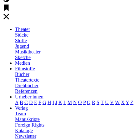
Theater
Stücke
Stoffe
Jugend
Musiktheater
Sketche
Medien
Filmstoffe
Bücher
Theatertexte
Drehbücher
Referenzen
Urheber:innen
A
B
C
D
E
F
G
H
I
J
K
L
M
N
O
P
Q
R
S
T
U
V
W
X
Y
Z
Verlag
Team
Manuskripte
Foreign Rights
Kataloge
Newsletter