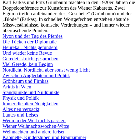
Karl Farkas und Fritz Grünbaum machten in den 1920er-Jahren die
Doppelconférence zur Kunstform des Wiener Kabaretts. Zwei
Figuren treffen aufeinander: der „Gescheite“ (Grünbaum) und der
„Blöde“ (Farkas). In schnellen Wortgefechten entstehen absurde
Missverständnisse, komische Verdrehungen – und immer wieder
überraschende Pointen.
Nyon und der Tag des Pferdes
Die Tücken der Diplomatie
Heureka - Nichts gefunden!
Und wieder keine Revue
Geredet ist nicht gesprochen
Viel Gerede, kein Beginn
Nordlicht, Nordlicht, aber sonst wenig Licht
Zwischen Anglerlatein und Politik
Grönbaum und Firnkas
Arktis in Wien
Standpunkte und Nullpunkte
Physik und Politik
Immer die alten Neuigkeiten
Altes neu verpackt
Lautes und Leises
Wenn in der Welt nichts passiert
Wiener Weihnachtswochen-Witze
Weihnachten und andere Krisen
Kabinette, Kinderstuben und Brautzimmer