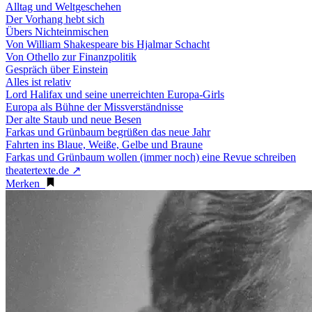
Alltag und Weltgeschehen
Der Vorhang hebt sich
Übers Nichteinmischen
Von William Shakespeare bis Hjalmar Schacht
Von Othello zur Finanzpolitik
Gespräch über Einstein
Alles ist relativ
Lord Halifax und seine unerreichten Europa-Girls
Europa als Bühne der Missverständnisse
Der alte Staub und neue Besen
Farkas und Grünbaum begrüßen das neue Jahr
Fahrten ins Blaue, Weiße, Gelbe und Braune
Farkas und Grünbaum wollen (immer noch) eine Revue schreiben
theatertexte.de ↗
Merken