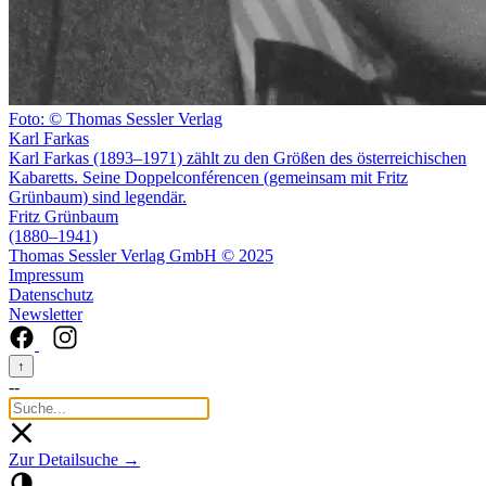
Foto: © Thomas Sessler Verlag
Karl Farkas
Karl Farkas (1893–1971) zählt zu den Größen des österreichischen
Kabaretts. Seine Doppelconférencen (gemeinsam mit Fritz
Grünbaum) sind legendär.
Fritz Grünbaum
(1880–1941)
Thomas Sessler Verlag GmbH © 2025
Impressum
Datenschutz
Newsletter
↑
--
Zur Detailsuche →