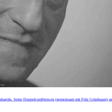
abaretts. Seine Doppelconférencen (gemeinsam mit Fritz Grünbaum) si