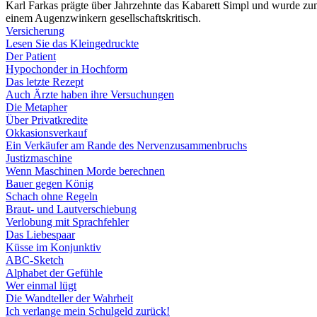
Karl Farkas prägte über Jahrzehnte das Kabarett Simpl und wurde zum 
einem Augenzwinkern gesellschaftskritisch.
Versicherung
Lesen Sie das Kleingedruckte
Der Patient
Hypochonder in Hochform
Das letzte Rezept
Auch Ärzte haben ihre Versuchungen
Die Metapher
Über Privatkredite
Okkasionsverkauf
Ein Verkäufer am Rande des Nervenzusammenbruchs
Justizmaschine
Wenn Maschinen Morde berechnen
Bauer gegen König
Schach ohne Regeln
Braut- und Lautverschiebung
Verlobung mit Sprachfehler
Das Liebespaar
Küsse im Konjunktiv
ABC-Sketch
Alphabet der Gefühle
Wer einmal lügt
Die Wandteller der Wahrheit
Ich verlange mein Schulgeld zurück!