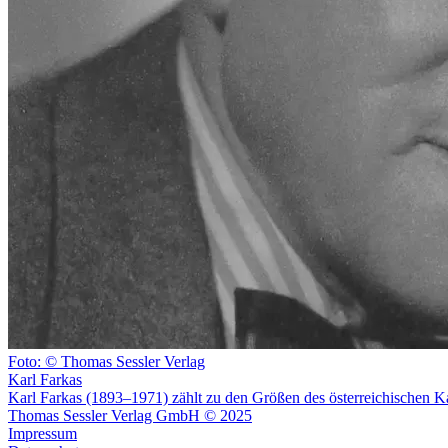
Foto: © Thomas Sessler Verlag
Karl Farkas
Karl Farkas (1893–1971) zählt zu den Größen des österreichischen K
Thomas Sessler Verlag GmbH © 2025
Impressum