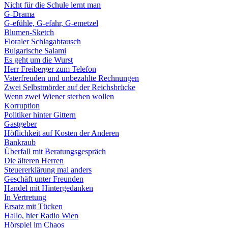
Nicht für die Schule lernt man
G-Drama
G-efühle, G-efahr, G-emetzel
Blumen-Sketch
Floraler Schlagabtausch
Bulgarische Salami
Es geht um die Wurst
Herr Freiberger zum Telefon
Vaterfreuden und unbezahlte Rechnungen
Zwei Selbstmörder auf der Reichsbrücke
Wenn zwei Wiener sterben wollen
Korruption
Politiker hinter Gittern
Gastgeber
Höflichkeit auf Kosten der Anderen
Bankraub
Überfall mit Beratungsgespräch
Die älteren Herren
Steuererklärung mal anders
Geschäft unter Freunden
Handel mit Hintergedanken
In Vertretung
Ersatz mit Tücken
Hallo, hier Radio Wien
Hörspiel im Chaos