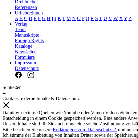
Drehbücher
Referenzen
Urheber:innen
A
B
C
D
E
F
G
H
I
J
K
L
M
N
O
P
Q
R
S
T
U
V
W
X
Y
Z
Verlag
Team
Manuskripte
Foreign Rights
Kataloge
Newsletter
Formulare
Impressum
Datenschutz
Schließen
--
Cookies, externe Inhalte & Datenschutz
Damit wir externe Quellen wie Youtube oder Vimeo Videos einbetten
Entscheidung in einem Cookie gespeichert werden. Eine andere Anw
Unsere Inhalte sind für Sie auch ohne eine solche Zustimmung vollstä
Bitte beachten Sie unsere
Erklärungen zum Datenschutz ↗
und unse
Ich stimme der Einbettung von Inhalten Dritter sowie der Speicherun