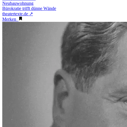
Neubauwohnung
Bürokratie trifft dünne Wände
theatertexte.de ↗
Merken