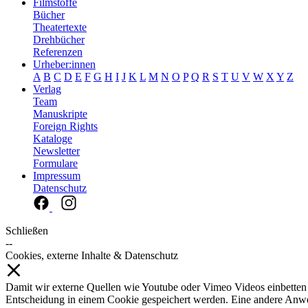
Filmstoffe
Bücher
Theatertexte
Drehbücher
Referenzen
Urheber:innen
A
B
C
D
E
F
G
H
I
J
K
L
M
N
O
P
Q
R
S
T
U
V
W
X
Y
Z
Verlag
Team
Manuskripte
Foreign Rights
Kataloge
Newsletter
Formulare
Impressum
Datenschutz
Schließen
--
Cookies, externe Inhalte & Datenschutz
Damit wir externe Quellen wie Youtube oder Vimeo Videos einbetten
Entscheidung in einem Cookie gespeichert werden. Eine andere Anw