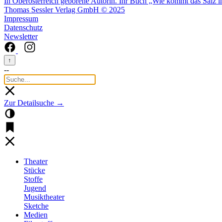
In Oberösterreich geborene Autorin. Ihr Buch „Wie kommt das Salz ins
Thomas Sessler Verlag GmbH © 2025
Impressum
Datenschutz
Newsletter
↑
--
Zur Detailsuche →
Theater
Stücke
Stoffe
Jugend
Musiktheater
Sketche
Medien