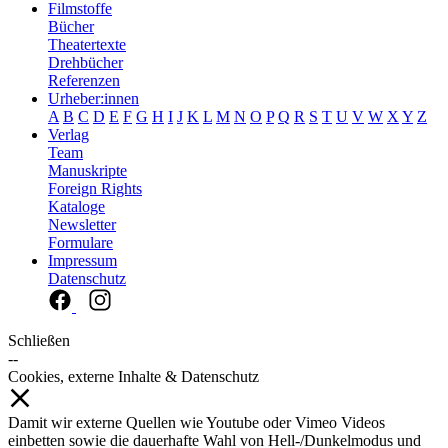
Filmstoffe
Bücher
Theatertexte
Drehbücher
Referenzen
Urheber:innen
A
B
C
D
E
F
G
H
I
J
K
L
M
N
O
P
Q
R
S
T
U
V
W
X
Y
Z
Verlag
Team
Manuskripte
Foreign Rights
Kataloge
Newsletter
Formulare
Impressum
Datenschutz
Schließen
--
Cookies, externe Inhalte & Datenschutz
Damit wir externe Quellen wie Youtube oder Vimeo Videos
einbetten sowie die dauerhafte Wahl von Hell-/Dunkelmodus und