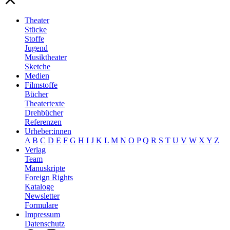
Theater
Stücke
Stoffe
Jugend
Musiktheater
Sketche
Medien
Filmstoffe
Bücher
Theatertexte
Drehbücher
Referenzen
Urheber:innen
A
B
C
D
E
F
G
H
I
J
K
L
M
N
O
P
Q
R
S
T
U
V
W
X
Y
Z
Verlag
Team
Manuskripte
Foreign Rights
Kataloge
Newsletter
Formulare
Impressum
Datenschutz