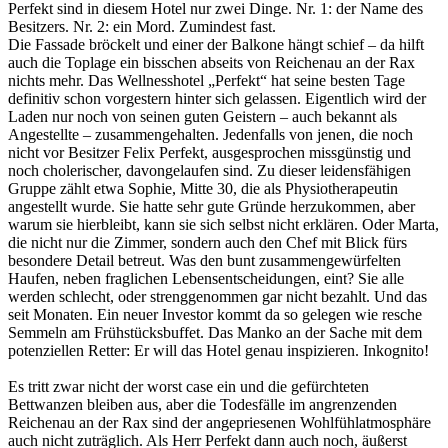
Perfekt sind in diesem Hotel nur zwei Dinge. Nr. 1: der Name des
Besitzers. Nr. 2: ein Mord. Zumindest fast.
Die Fassade bröckelt und einer der Balkone hängt schief – da hilft
auch die Toplage ein bisschen abseits von Reichenau an der Rax
nichts mehr. Das Wellnesshotel „Perfekt“ hat seine besten Tage
definitiv schon vorgestern hinter sich gelassen. Eigentlich wird der
Laden nur noch von seinen guten Geistern – auch bekannt als
Angestellte – zusammengehalten. Jedenfalls von jenen, die noch
nicht vor Besitzer Felix Perfekt, ausgesprochen missgünstig und
noch cholerischer, davongelaufen sind. Zu dieser leidensfähigen
Gruppe zählt etwa Sophie, Mitte 30, die als Physiotherapeutin
angestellt wurde. Sie hatte sehr gute Gründe herzukommen, aber
warum sie hierbleibt, kann sie sich selbst nicht erklären. Oder Marta,
die nicht nur die Zimmer, sondern auch den Chef mit Blick fürs
besondere Detail betreut. Was den bunt zusammengewürfelten
Haufen, neben fraglichen Lebensentscheidungen, eint? Sie alle
werden schlecht, oder strenggenommen gar nicht bezahlt. Und das
seit Monaten. Ein neuer Investor kommt da so gelegen wie resche
Semmeln am Frühstücksbuffet. Das Manko an der Sache mit dem
potenziellen Retter: Er will das Hotel genau inspizieren. Inkognito!
Es tritt zwar nicht der worst case ein und die gefürchteten
Bettwanzen bleiben aus, aber die Todesfälle im angrenzenden
Reichenau an der Rax sind der angepriesenen Wohlfühlatmosphäre
auch nicht zuträglich. Als Herr Perfekt dann auch noch, äußerst