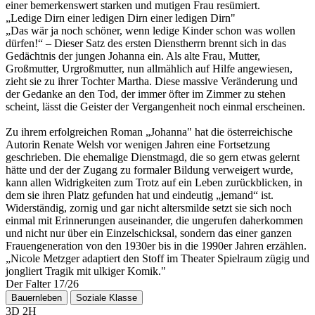
einer bemerkenswert starken und mutigen Frau resümiert.
„Ledige Dirn einer ledigen Dirn einer ledigen Dirn"
„Das wär ja noch schöner, wenn ledige Kinder schon was wollen
dürfen!“ – Dieser Satz des ersten Dienstherrn brennt sich in das
Gedächtnis der jungen Johanna ein. Als alte Frau, Mutter,
Großmutter, Urgroßmutter, nun allmählich auf Hilfe angewiesen,
zieht sie zu ihrer Tochter Martha. Diese massive Veränderung und
der Gedanke an den Tod, der immer öfter im Zimmer zu stehen
scheint, lässt die Geister der Vergangenheit noch einmal erscheinen.
Zu ihrem erfolgreichen Roman „Johanna" hat die österreichische
Autorin Renate Welsh vor wenigen Jahren eine Fortsetzung
geschrieben. Die ehemalige Dienstmagd, die so gern etwas gelernt
hätte und der der Zugang zu formaler Bildung verweigert wurde,
kann allen Widrigkeiten zum Trotz auf ein Leben zurückblicken, in
dem sie ihren Platz gefunden hat und eindeutig „jemand“ ist.
Widerständig, zornig und gar nicht altersmilde setzt sie sich noch
einmal mit Erinnerungen auseinander, die ungerufen daherkommen
und nicht nur über ein Einzelschicksal, sondern das einer ganzen
Frauengeneration von den 1930er bis in die 1990er Jahren erzählen.
„Nicole Metzger adaptiert den Stoff im Theater Spielraum zügig und
jongliert Tragik mit ulkiger Komik."
Der Falter 17/26
Bauernleben
Soziale Klasse
3D 2H