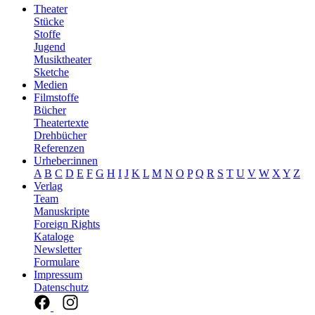
Theater
Stücke
Stoffe
Jugend
Musiktheater
Sketche
Medien
Filmstoffe
Bücher
Theatertexte
Drehbücher
Referenzen
Urheber:innen
A
B
C
D
E
F
G
H
I
J
K
L
M
N
O
P
Q
R
S
T
U
V
W
X
Y
Z
Verlag
Team
Manuskripte
Foreign Rights
Kataloge
Newsletter
Formulare
Impressum
Datenschutz