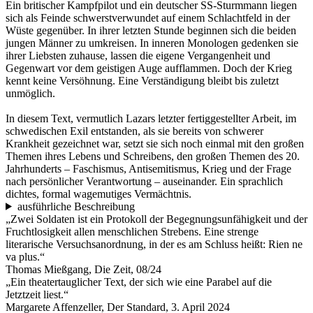
Ein britischer Kampfpilot und ein deutscher SS-Sturmmann liegen
sich als Feinde schwerstverwundet auf einem Schlachtfeld in der
Wüste gegenüber. In ihrer letzten Stunde beginnen sich die beiden
jungen Männer zu umkreisen. In inneren Monologen gedenken sie
ihrer Liebsten zuhause, lassen die eigene Vergangenheit und
Gegenwart vor dem geistigen Auge aufflammen. Doch der Krieg
kennt keine Versöhnung. Eine Verständigung bleibt bis zuletzt
unmöglich.
In diesem Text, vermutlich Lazars letzter fertiggestellter Arbeit, im
schwedischen Exil entstanden, als sie bereits von schwerer
Krankheit gezeichnet war, setzt sie sich noch einmal mit den großen
Themen ihres Lebens und Schreibens, den großen Themen des 20.
Jahrhunderts – Faschismus, Antisemitismus, Krieg und der Frage
nach persönlicher Verantwortung – auseinander. Ein sprachlich
dichtes, formal wagemutiges Vermächtnis.
ausführliche Beschreibung
„Zwei Soldaten ist ein Protokoll der Begegnungsunfähigkeit und der
Fruchtlosigkeit allen menschlichen Strebens. Eine strenge
literarische Versuchsanordnung, in der es am Schluss heißt: Rien ne
va plus.“
Thomas Mießgang, Die Zeit, 08/24
„Ein theatertauglicher Text, der sich wie eine Parabel auf die
Jetztzeit liest.“
Margarete Affenzeller, Der Standard, 3. April 2024