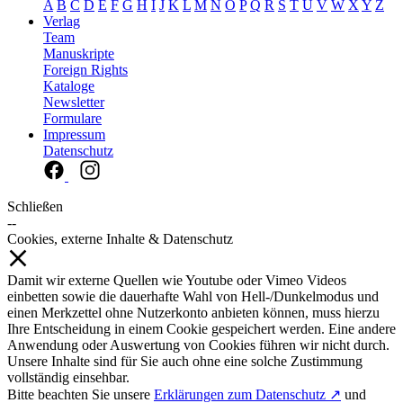
A
B
C
D
E
F
G
H
I
J
K
L
M
N
O
P
Q
R
S
T
U
V
W
X
Y
Z
Verlag
Team
Manuskripte
Foreign Rights
Kataloge
Newsletter
Formulare
Impressum
Datenschutz
Schließen
--
Cookies, externe Inhalte & Datenschutz
Damit wir externe Quellen wie Youtube oder Vimeo Videos
einbetten sowie die dauerhafte Wahl von Hell-/Dunkelmodus und
einen Merkzettel ohne Nutzerkonto anbieten können, muss hierzu
Ihre Entscheidung in einem Cookie gespeichert werden. Eine andere
Anwendung oder Auswertung von Cookies führen wir nicht durch.
Unsere Inhalte sind für Sie auch ohne eine solche Zustimmung
vollständig einsehbar.
Bitte beachten Sie unsere
Erklärungen zum Datenschutz ↗
und