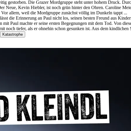
eichzeitig gestorben. Die Grazer Mordgruppe steht unter hohem Druck. 
 Der Neue, Kevin Hiebler, ist noch grün hinter den Ohren. Caroline M
 Vor allem, weil die Mordgruppe zunächst völlig im Dunkeln tappt ...
lässt die Erinnerung an Paul nicht los, seinen besten Freund aus Kin
sam mit Paul machte er seine ersten Begegnungen mit dem Tod. Von dies
 noch tiefer, als er ohnehin schon gesunken ist. Aus dem kindlichen Spi
Katastrophe