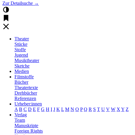
Zur Detailsuche →
Theater
Stücke
Stoffe
Jugend
Musiktheater
Sketche
Medien
Filmstoffe
Bücher
Theatertexte
Drehbücher
Referenzen
Urheber:innen
A
B
C
D
E
F
G
H
I
J
K
L
M
N
O
P
Q
R
S
T
U
V
W
X
Y
Z
Verlag
Team
Manuskripte
Foreign Rights